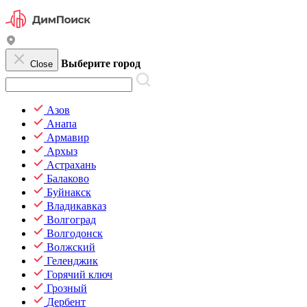
Выберите город
Close
Азов
Анапа
Армавир
Архыз
Астрахань
Балаково
Буйнакск
Владикавказ
Волгоград
Волгодонск
Волжский
Геленджик
Горячий ключ
Грозный
Дербент