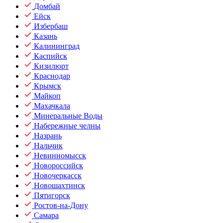
Домбай
Ейск
Избербаш
Казань
Калининград
Каспийск
Кизилюрт
Краснодар
Крымск
Майкоп
Махачкала
Минеральные Воды
Набережные челны
Назрань
Нальчик
Невинномысск
Новороссийск
Новочеркасск
Новошахтинск
Пятигорск
Ростов-на-Дону
Самара