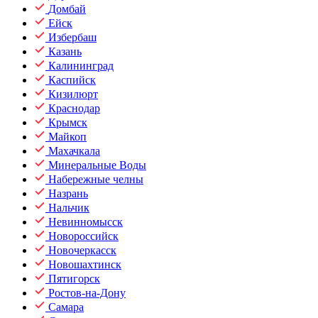
Домбай
Ейск
Избербаш
Казань
Калининград
Каспийск
Кизилюрт
Краснодар
Крымск
Майкоп
Махачкала
Минеральные Воды
Набережные челны
Назрань
Нальчик
Невинномысск
Новороссийск
Новочеркасск
Новошахтинск
Пятигорск
Ростов-на-Дону
Самара