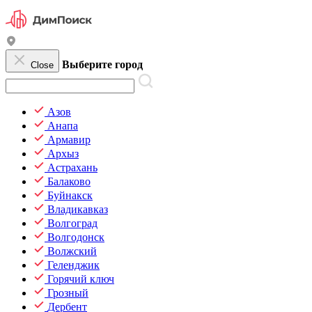
Выберите город
Close
Азов
Анапа
Армавир
Архыз
Астрахань
Балаково
Буйнакск
Владикавказ
Волгоград
Волгодонск
Волжский
Геленджик
Горячий ключ
Грозный
Дербент