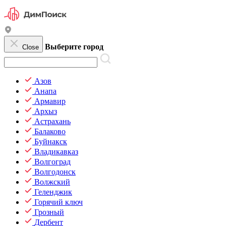
Выберите город
Close
Азов
Анапа
Армавир
Архыз
Астрахань
Балаково
Буйнакск
Владикавказ
Волгоград
Волгодонск
Волжский
Геленджик
Горячий ключ
Грозный
Дербент