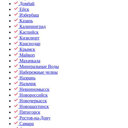
Домбай
Ейск
Избербаш
Казань
Калининград
Каспийск
Кизилюрт
Краснодар
Крымск
Майкоп
Махачкала
Минеральные Воды
Набережные челны
Назрань
Нальчик
Невинномысск
Новороссийск
Новочеркасск
Новошахтинск
Пятигорск
Ростов-на-Дону
Самара