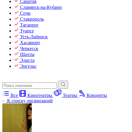
Саратов
Славянск-на-Кубани
Сочи
Ставрополь
Таганрог
Туапсе
Усть-Лабинск
Хасавюрт
Черкесск
Шахты
Элиста
Энгельс
Все
Кинотеатры
Театры
Концерты
К списку организаций