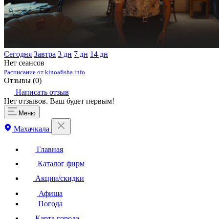
Сегодня
Завтра
3 дн
7 дн
14 дн
Нет сеансов
Расписание от kinoafisha.info
Отзывы (
0
)
Написать отзыв
Нет отзывов. Ваш будет первым!
Меню
Махачкала
Главная
Каталог фирм
Акции/скидки
Афиша
Погода
Карта города