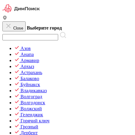
Выберите город
Close
Азов
Анапа
Армавир
Архыз
Астрахань
Балаково
Буйнакск
Владикавказ
Волгоград
Волгодонск
Волжский
Геленджик
Горячий ключ
Грозный
Дербент