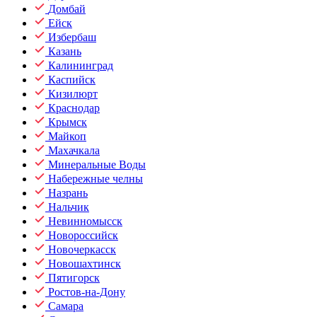
Домбай
Ейск
Избербаш
Казань
Калининград
Каспийск
Кизилюрт
Краснодар
Крымск
Майкоп
Махачкала
Минеральные Воды
Набережные челны
Назрань
Нальчик
Невинномысск
Новороссийск
Новочеркасск
Новошахтинск
Пятигорск
Ростов-на-Дону
Самара