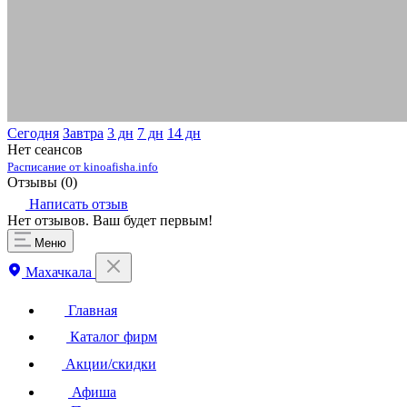
Сегодня
Завтра
3 дн
7 дн
14 дн
Нет сеансов
Расписание от kinoafisha.info
Отзывы (
0
)
Написать отзыв
Нет отзывов. Ваш будет первым!
Меню
Махачкала
Главная
Каталог фирм
Акции/скидки
Афиша