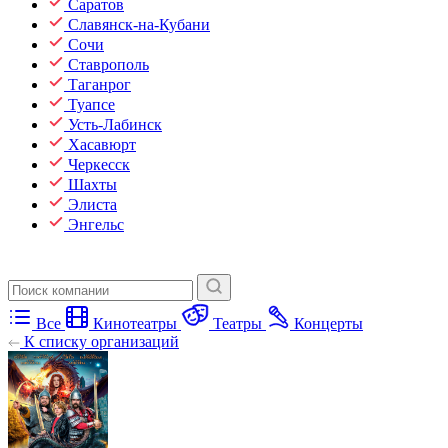
Саратов
Славянск-на-Кубани
Сочи
Ставрополь
Таганрог
Туапсе
Усть-Лабинск
Хасавюрт
Черкесск
Шахты
Элиста
Энгельс
Все
Кинотеатры
Театры
Концерты
К списку организаций