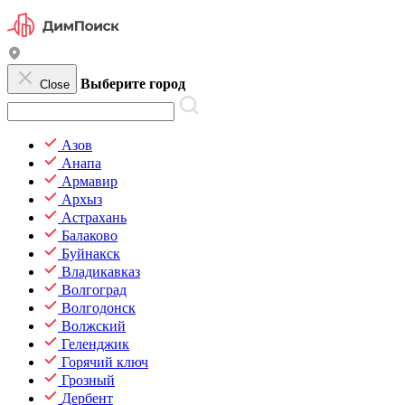
Выберите город
Close
Азов
Анапа
Армавир
Архыз
Астрахань
Балаково
Буйнакск
Владикавказ
Волгоград
Волгодонск
Волжский
Геленджик
Горячий ключ
Грозный
Дербент