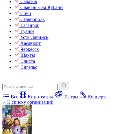
Саратов
Славянск-на-Кубани
Сочи
Ставрополь
Таганрог
Туапсе
Усть-Лабинск
Хасавюрт
Черкесск
Шахты
Элиста
Энгельс
Все
Кинотеатры
Театры
Концерты
К списку организаций