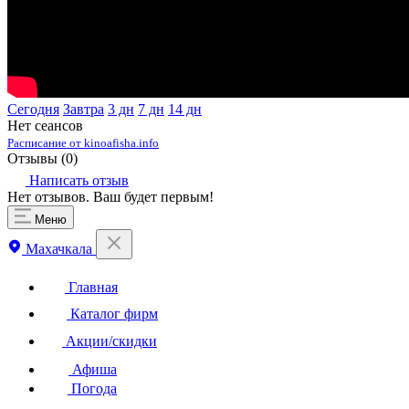
Сегодня
Завтра
3 дн
7 дн
14 дн
Нет сеансов
Расписание от kinoafisha.info
Отзывы (
0
)
Написать отзыв
Нет отзывов. Ваш будет первым!
Меню
Махачкала
Главная
Каталог фирм
Акции/скидки
Афиша
Погода