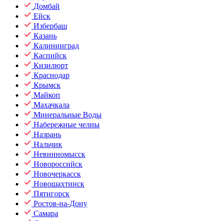
Домбай
Ейск
Избербаш
Казань
Калининград
Каспийск
Кизилюрт
Краснодар
Крымск
Майкоп
Махачкала
Минеральные Воды
Набережные челны
Назрань
Нальчик
Невинномысск
Новороссийск
Новочеркасск
Новошахтинск
Пятигорск
Ростов-на-Дону
Самара